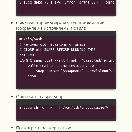
$ sudo dpkg -l | awk '/^rc/ {print $2}' | xargs sudo dp
Очистка старых snap-пакетов приложений
(сохраняем в исполняемый файл):
#!/bin/bash

# Removes old revisions of snaps

# CLOSE ALL SNAPS BEFORE RUNNING THIS

set -eu

LANG=C snap list --all | awk '/disabled/{print $1, $3}'
    while read snapname revision; do

        snap remove "$snapname" --revision="$revision"

    done

Очистка кэша для snap:
$ sudo sh -c 'rm -rf /var/lib/snapd/cache/*'

Посмотреть размер папки: